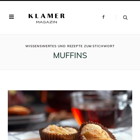
F
a
c
e
b
o
o
ROWSI
k
WISSENSWERTES UND REZEPTE ZUM STICHWORT
MUFFINS