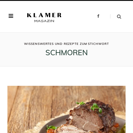
F
a
c
e
b
o
o
ROWSI
k
WISSENSWERTES UND REZEPTE ZUM STICHWORT
SCHMOREN