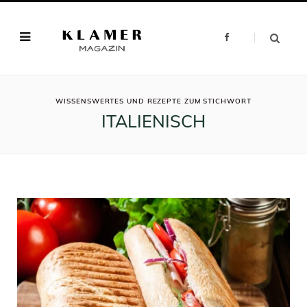
F
a
c
e
b
o
o
ROWSI
k
WISSENSWERTES UND REZEPTE ZUM STICHWORT
ITALIENISCH