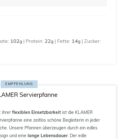
ate:
102
|
Protein:
22
|
Fette:
14
|
Zucker:
g
g
g
EMPFEHLUNG
LAMER
Servierpfanne
t ihrer
flexiblen Einsetzbarkeit
ist die KLAMER
rvierpfanne eine zeitlos schöne Begleiterin in jeder
che. Unsere Pfannen überzeugen durch ein edles
sign und eine
lange Lebensdauer
. Der edle