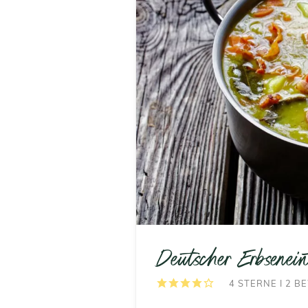
Deutscher Erbsenei
4
STERNE I
2
BE