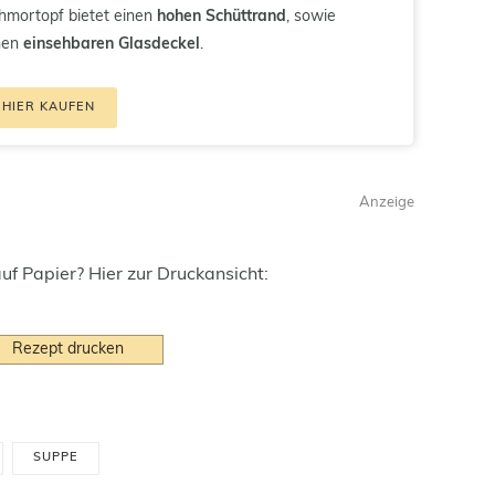
hmortopf bietet einen
hohen Schüttrand
, sowie
nen
einsehbaren Glasdeckel
.
HIER KAUFEN
Anzeige
auf Papier? Hier zur Druckansicht:
Rezept drucken
SUPPE