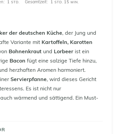
STUNDE
STUNDE
MINUTEN
en
Gesamtzeit
1
1
15
STD.
STD.
MIN.
iker der deutschen Küche
, der Jung und
hafte Variante mit
Kartoffeln, Karotten
 von
Bohnenkraut
und
Lorbeer
ist ein
rige
Bacon
fügt eine salzige Tiefe hinzu,
 und herzhaften Aromen harmoniert.
einer
Servierpfanne
, wird dieses Gericht
eressens. Es ist nicht nur
auch wärmend und sättigend. Ein Must-
ÖR