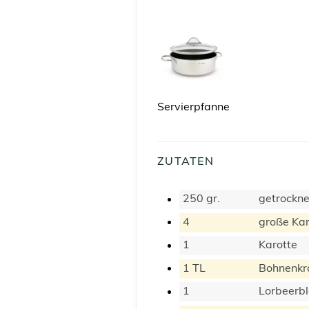
Servierpfanne
ZUTATEN
250
gr.
getrockne
4
große Kar
1
Karotte
1 TL
Bohnenkr
1
Lorbeerbl