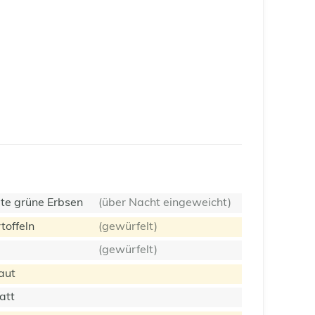
te grüne Erbsen
(über Nacht eingeweicht)
toffeln
(gewürfelt)
(gewürfelt)
aut
att