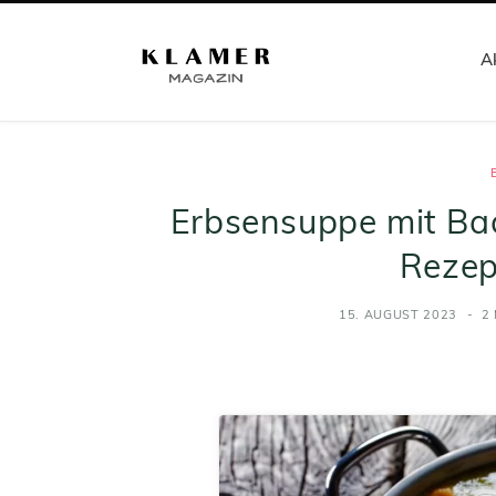
Ak
Erbsensuppe mit Bac
Rezept
15. AUGUST 2023
2