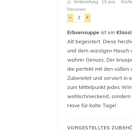
MINUTEN
Vorbereitung
Koch
15
MIN.
Personen:
–
+
Erbsensuppe
ist ein
Klass
Alt begeistert. Diese herz
und dem würzigen Hauch
wahrer Genuss. Der knusp
die perfekt mit den süßen
Zubereitet und serviert in 
zum Mittelpunkt jedes Wint
wohlschmeckend, sondern 
Have für kalte Tage!
VORGESTELLTES ZUBEH