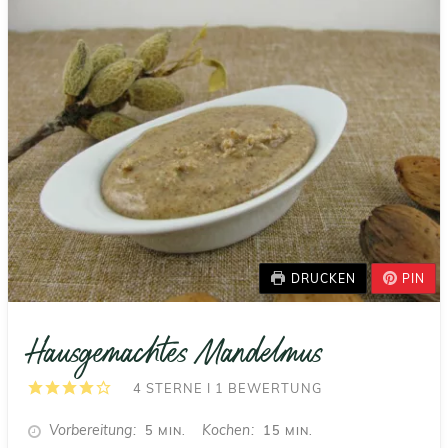
DRUCKEN
PIN
Hausgemachtes Mandelmus
4
STERNE I
1
BEWERTUNG
MINUTEN
MINUTEN
Vorbereitung
Kochen
5
15
MIN.
MIN.