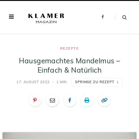
F
a
c
e
b
o
o
k
REZEPTE
Hausgemachtes Mandelmus –
Einfach & Natürlich
17. AUGUST 2023
1 MIN
SPRINGE ZU REZEPT