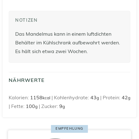
NOTIZEN
Das Mandelmus kann in einem luftdichten
Behälter im Kühlschrank aufbewahrt werden.
Es hält sich etwa zwei Wochen.
NÄHRWERTE
Kalorien:
1158
|
Kohlenhydrate:
43
|
Protein:
42
kcal
g
g
|
Fette:
100
|
Zucker:
9
g
g
EMPFEHLUNG