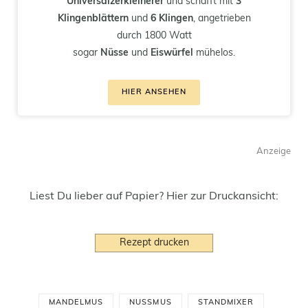
Universalzerkleinerer
und schafft mit
3
Klingenblättern
und
6 Klingen
, angetrieben
durch 1800 Watt
sogar
Nüsse
und
Eiswürfel
mühelos.
HIER ANSEHEN
Anzeige
Liest Du lieber auf Papier? Hier zur Druckansicht:
Rezept drucken
MANDELMUS
NUSSMUS
STANDMIXER