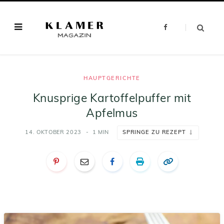
F
a
c
e
b
o
o
k
HAUPTGERICHTE
Knusprige Kartoffelpuffer mit
Apfelmus
14. OKTOBER 2023
1 MIN
SPRINGE ZU REZEPT