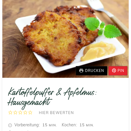
DRUCKEN
PIN
Kartoffelpuffer & Apfelmus:
Hausgemacht
HIER BEWERTEN
MINUTEN
MINUTEN
Vorbereitung
Kochen
15
15
MIN.
MIN.