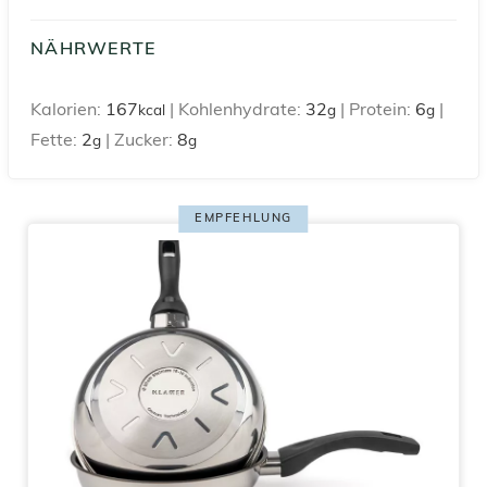
NÄHRWERTE
Kalorien:
167
|
Kohlenhydrate:
32
|
Protein:
6
|
kcal
g
g
Fette:
2
|
Zucker:
8
g
g
EMPFEHLUNG