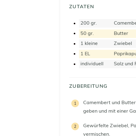
ZUTATEN
200
gr.
Camembe
50
gr.
Butter
1
kleine
Zwiebel
1
EL
Paprikapu
individuell
Salz und 
ZUBEREITUNG
Camembert und Butter i
geben und mit einer Ga
Gewürfelte Zwiebel, Pa
vermischen.