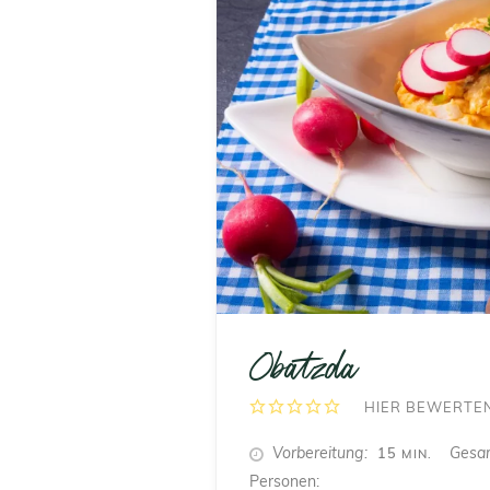
Obatzda
HIER BEWERTE
MINUTEN
Vorbereitung
Gesa
15
MIN.
Personen: