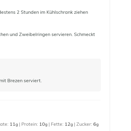
destens 2 Stunden im Kühlschrank ziehen
schen und Zweibelringen servieren. Schmeckt
mit Brezen serviert.
ate:
11
|
Protein:
10
|
Fette:
12
|
Zucker:
6
g
g
g
g