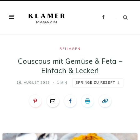
F
a
c
e
b
o
o
k
BEILAGEN
Couscous mit Gemüse & Feta –
Einfach & Lecker!
16. AUGUST 2023
1 MIN
SPRINGE ZU REZEPT