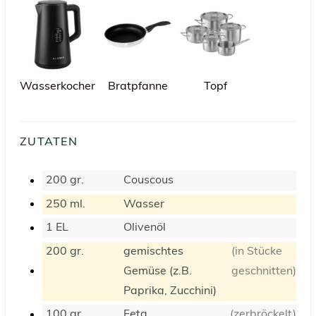
Wasserkocher
Bratpfanne
Topf
ZUTATEN
200
gr.
Couscous
250
ml.
Wasser
1
EL
Olivenöl
200
gr.
gemischtes
(in Stücke
Gemüse (z.B.
geschnitten)
Paprika, Zucchini)
100
gr.
Feta
(zerbröckelt)