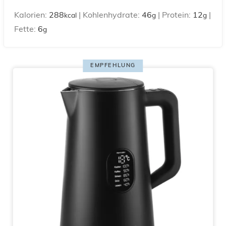
Kalorien:
288
|
Kohlenhydrate:
46
|
Protein:
12
|
kcal
g
g
Fette:
6
g
EMPFEHLUNG