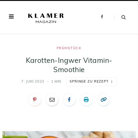
F
a
c
e
b
o
o
k
FRÜHSTÜCK
Karotten-Ingwer Vitamin-
Smoothie
7. JUNI 2023
1 MIN
SPRINGE ZU REZEPT