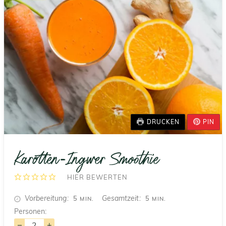
DRUCKEN
PIN
Karotten-Ingwer Smoothie
HIER BEWERTEN
MINUTEN
MINUTEN
Vorbereitung
Gesamtzeit
5
5
MIN.
MIN.
Personen:
–
+