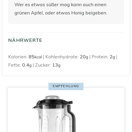
Wer es etwas süßer mag kann auch einen
grünen Apfel, oder etwas Honig beigeben.
NÄHRWERTE
Kalorien:
85
|
Kohlenhydrate:
20
|
Protein:
2
|
kcal
g
g
Fette:
0.4
|
Zucker:
13
g
g
EMPFEHLUNG