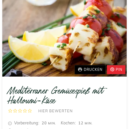
DRUCKEN
PIN
Mediterraner Gemüsespieß mit
Halloumi-Käse
HIER BEWERTEN
MINUTEN
MINUTEN
Vorbereitung
Kochen
20
12
MIN.
MIN.