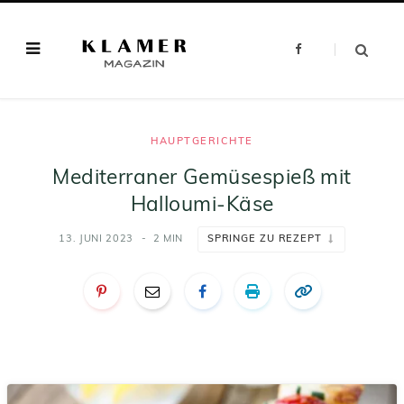
F
a
c
e
b
o
o
k
HAUPTGERICHTE
Mediterraner Gemüsespieß mit
Halloumi-Käse
13. JUNI 2023
2 MIN
SPRINGE ZU REZEPT