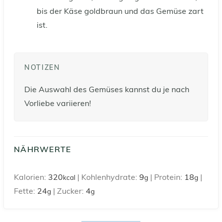
bis der Käse goldbraun und das Gemüse zart
ist.
NOTIZEN
Die Auswahl des Gemüses kannst du je nach
Vorliebe variieren!
NÄHRWERTE
Kalorien:
320
|
Kohlenhydrate:
9
|
Protein:
18
|
kcal
g
g
Fette:
24
|
Zucker:
4
g
g