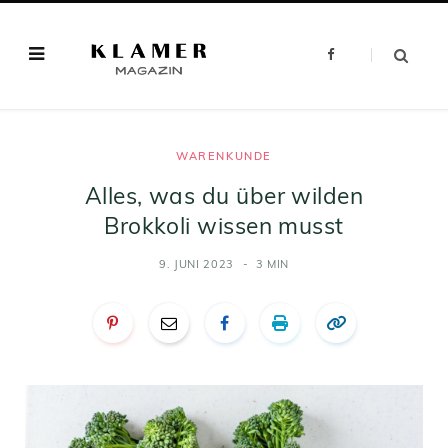
F
a
c
e
b
o
o
k
WARENKUNDE
Alles, was du über wilden
Brokkoli wissen musst
9. JUNI 2023
3 MIN