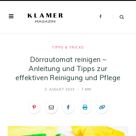
F
a
c
e
b
o
o
k
TIPPS & TRICKS
Dörrautomat reinigen –
Anleitung und Tipps zur
effektiven Reinigung und Pflege
3. AUGUST 2023
7 MIN