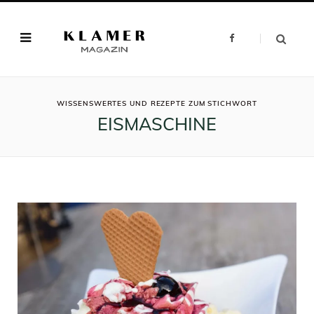
F
a
c
e
b
o
o
ROWSI
k
WISSENSWERTES UND REZEPTE ZUM STICHWORT
EISMASCHINE